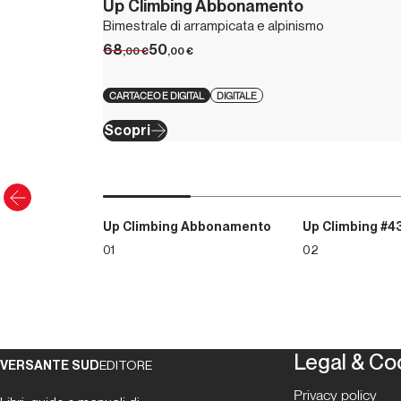
Up Climbing Abbonamento
Bimestrale di arrampicata e alpinismo
68
50
,00
€
,00
€
CARTACEO E DIGITAL
DIGITALE
Scopri
Up Climbing Abbonamento
Up Climbing #4
01
02
Legal & Co
VERSANTE SUD
EDITORE
Privacy policy