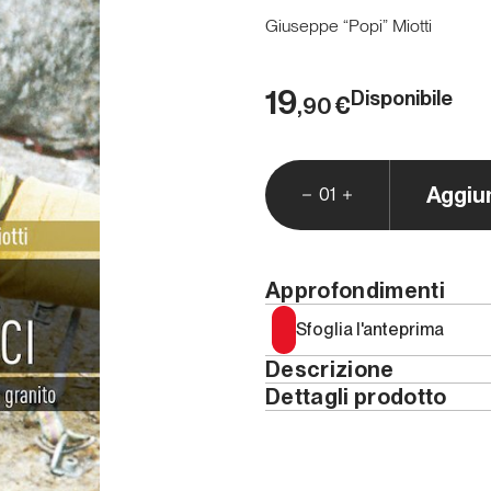
Giuseppe “Popi” Miotti
19
Disponibile
€
,90
Aggiu
01
Approfondimenti
Sfoglia l'anteprima
Descrizione
LA VIA DEL TARC
Dettagli prodotto
Anno
Tarcisio Fazzini
, genio d