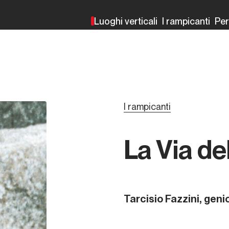
Luoghi verticali
I rampicanti
Pe
I rampicanti
La Via del
Tarcisio Fazzini, geni