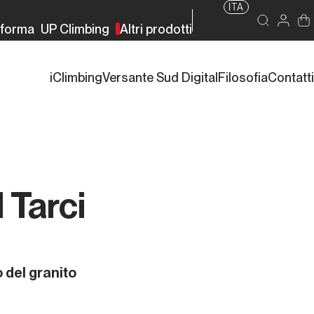
ITA
rforma
UP Climbing
Altri prodotti
iClimbing
Versante Sud Digital
Filosofia
Contatti
 Tarci
o del granito