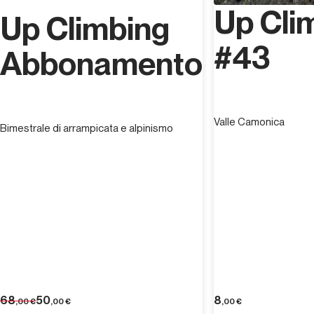
Up Cli
Up Climbing
#43
Abbonamento
Valle Camonica
Bimestrale di arrampicata e alpinismo
68
50
8
,00
€
,00
€
,00
€