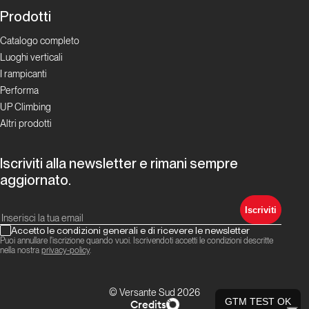
Prodotti
Catalogo completo
Luoghi verticali
I rampicanti
Performa
UP Climbing
Altri prodotti
Iscriviti alla newsletter e rimani sempre
aggiornato.
Iscriviti
Accetto le condizioni generali e di ricevere le newsletter
Puoi annullare l'iscrizione quando vuoi. Iscrivendoti accetti le condizioni descritte
nella nostra
privacy-policy
.
© Versante Sud 2026
GTM TEST OK
Credits