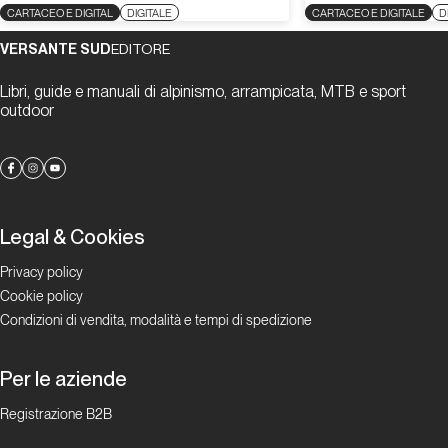
CARTACEO E DIGITAL
DIGITALE
CARTACEO E DIGITALE
D
VERSANTE SUD
EDITORE
Libri, guide e manuali di alpinismo, arrampicata, MTB e sport
outdoor
Legal & Cookies
Privacy policy
Cookie policy
Condizioni di vendita, modalità e tempi di spedizione
Per le aziende
Registrazione B2B