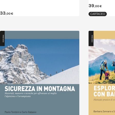
39
,00
€
33
,00
€
CARTACEO
Scopri