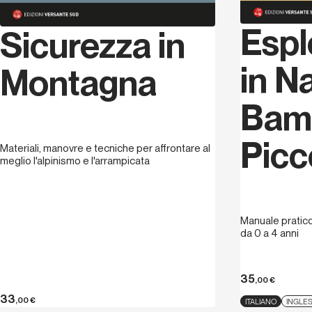
Espl
Sicurezza in
in N
Montagna
Bam
Picc
Materiali, manovre e tecniche per affrontare al
meglio l'alpinismo e l'arrampicata
Manuale pratic
da 0 a 4 anni
35
,00
€
33
,00
€
ITALIANO
INGLE