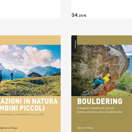
34
,00
€
Scopri