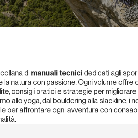
collana di
manuali tecnici
dedicati agli spo
ive la natura con passione. Ogni volume offr
te, consigli pratici e strategie per migliorare
smo allo yoga, dal bouldering alla slackline, i 
ale per affrontare ogni avventura con consa
alità.