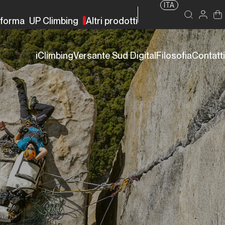
ITA
rforma
UP Climbing
Altri prodotti
iClimbing
Versante Sud Digital
Filosofia
Contatti