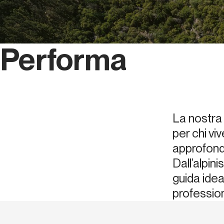
Performa
La nostra 
per chi v
approfondi
Dall’alpini
guida ide
profession