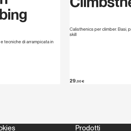
Climbsth
bing
Calisthenics per climber. Basi,
skill
i e tecniche di arrampicata in
29
,00
€
okies
Prodotti