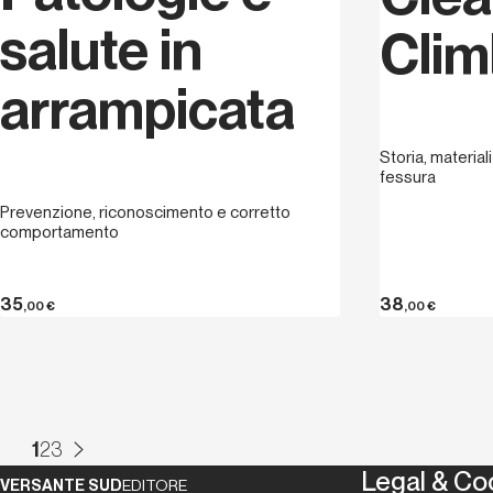
salute in
Clim
arrampicata
Storia, material
fessura
Prevenzione, riconoscimento e corretto
comportamento
35
38
,00
€
,00
€
1
2
3
Legal & Co
VERSANTE SUD
EDITORE