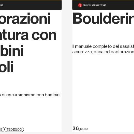
orazioni
Boulderi
atura con
bini
Il manuale completo del sassist
sicurezza, etica ed esplorazio
oli
o di escursionismo con bambini
36
,00
€
SE
TEDESCO