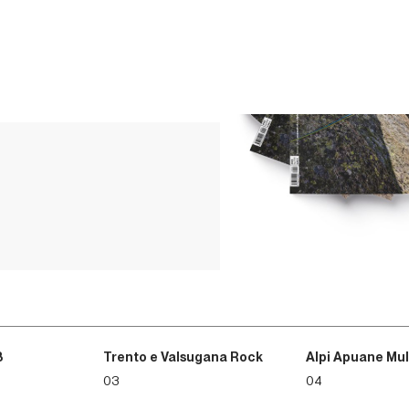
2015 è collaboratore di Ve
dal 2015 ha pubblicato le 
la guida Valtellina BLOC, 
dell’Annuario UP Climbin
della rivista UP Climbing.
3
Trento e Valsugana Rock
Alpi Apuane Mul
03
04