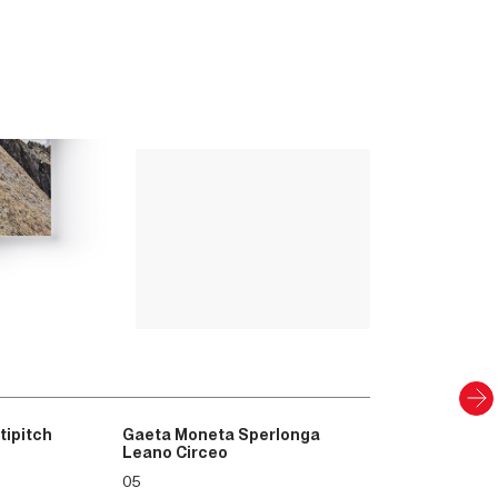
rsante Sud e di Climbing Radio. A partire
tre edizioni di Yogarrampicata e nel 2020
edite da Versante Sud. È inoltre curatore
g e membro del Coordinamento Editoriale
Up Climbing 
Valle Camonica
8
,00
€
CARTACEO E DIGITAL
Scopri
tipitch
Gaeta Moneta Sperlonga
Leano Circeo
05