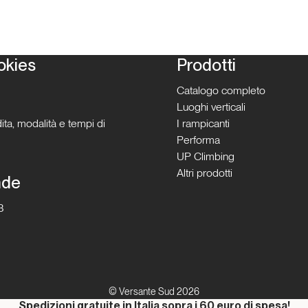
okies
Prodotti
Catalogo completo
Luoghi verticali
ita, modalità e tempi di
I rampicanti
Performa
UP Climbing
Altri prodotti
nde
B
© Versante Sud 2026
Spedizioni gratuite in Italia sopra i 60 euro di spesa!