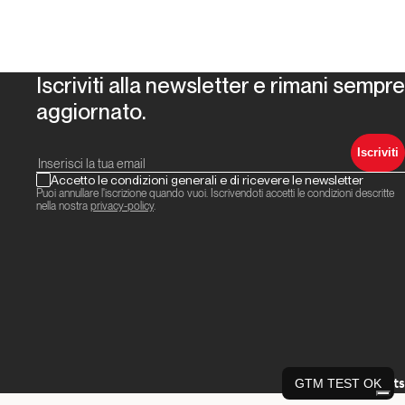
Iscriviti alla newsletter e rimani sempre
aggiornato.
Iscriviti
Accetto le condizioni generali e di ricevere le newsletter
Puoi annullare l'iscrizione quando vuoi. Iscrivendoti accetti le condizioni descritte
nella nostra
privacy-policy
.
Credits
GTM TEST OK