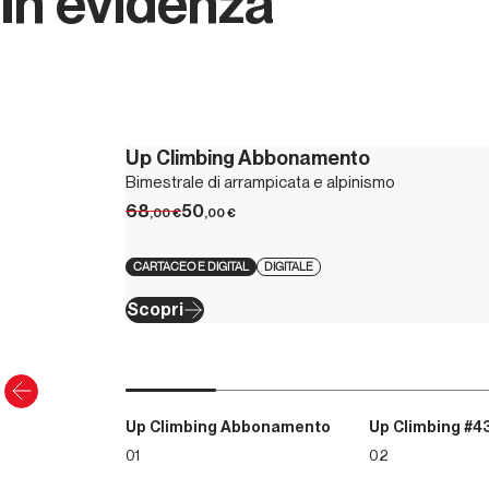
In evidenza
Up Climbing Abbonamento
Bimestrale di arrampicata e alpinismo
68
50
,00
€
,00
€
CARTACEO E DIGITAL
DIGITALE
Scopri
Up Climbing Abbonamento
Up Climbing #4
01
02