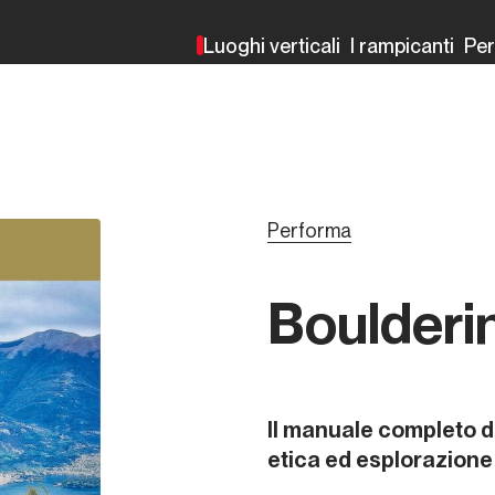
Luoghi verticali
I rampicanti
Pe
Performa
Boulderi
Il manuale completo de
etica ed esplorazione