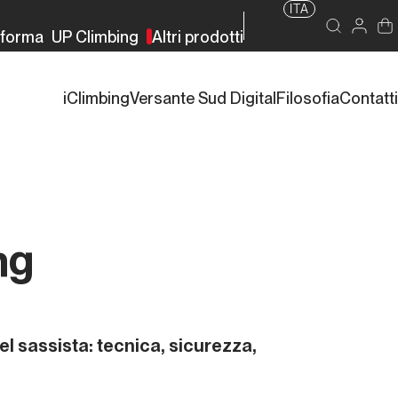
ITA
rforma
UP Climbing
Altri prodotti
iClimbing
Versante Sud Digital
Filosofia
Contatti
ng
l sassista: tecnica, sicurezza,