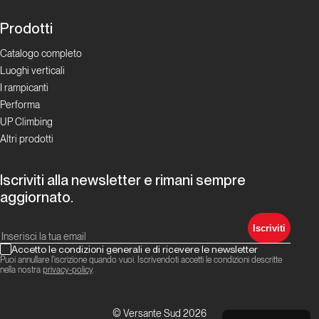
Prodotti
Catalogo completo
Luoghi verticali
I rampicanti
Performa
UP Climbing
Altri prodotti
Iscriviti alla newsletter e rimani sempre
aggiornato.
Iscriviti
Accetto le condizioni generali e di ricevere le newsletter
Puoi annullare l'iscrizione quando vuoi. Iscrivendoti accetti le condizioni descritte
nella nostra
privacy-policy
.
© Versante Sud 2026