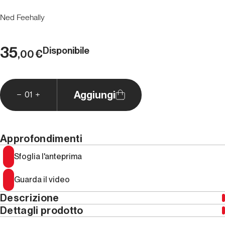
Ned Feehally
35
Disponibile
€
,00
Aggiungi
01
Approfondimenti
Sfoglia l'anteprima
Guarda il video
Descrizione
Dettagli prodotto
Traduzione di Matteo Di Pierro.