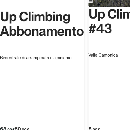
Up Cli
Up Climbing
#43
Abbonamento
Valle Camonica
Bimestrale di arrampicata e alpinismo
68
50
8
,00
€
,00
€
,00
€