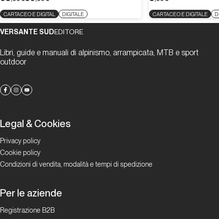
CARTACEO E DIGITAL
DIGITALE
CARTACEO E DIGITALE
D
VERSANTE SUD
EDITORE
Libri, guide e manuali di alpinismo, arrampicata, MTB e sport
outdoor
Legal & Cookies
Privacy policy
Cookie policy
Condizioni di vendita, modalità e tempi di spedizione
Per le aziende
Registrazione B2B