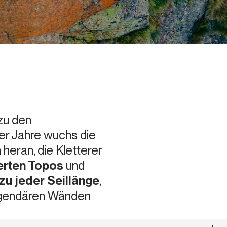
 zu den
er Jahre wuchs die
heran, die Kletterer
ierten Topos
und
u jeder Seillänge
,
 legendären Wänden