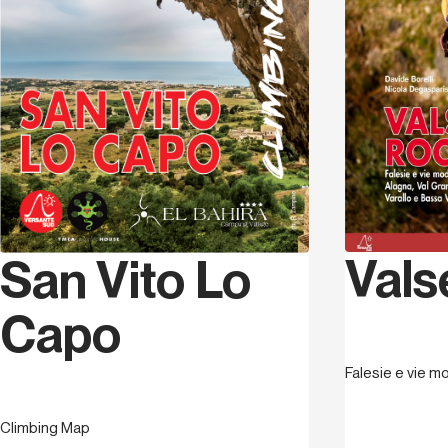
Vals
San Vito Lo
Capo
Falesie e vie 
Climbing Map