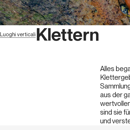
Klettern
Luoghi verticali
Alles bega
Kletterge
Sammlung z
aus der ga
wertvolle
sind sie f
und verst