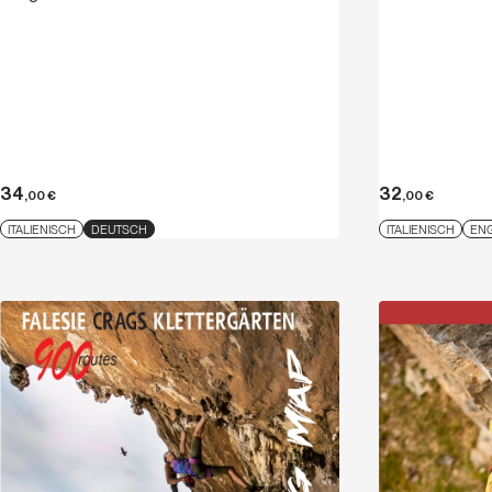
34
32
,00
€
,00
€
ITALIENISCH
DEUTSCH
ITALIENISCH
EN
Entdecken