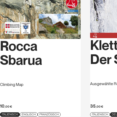
Klet
Rocca
Der 
Sbarua
Ausgewählte Ro
Climbing Map
10
35
,00
€
,00
€
ITALIENISCH
ENGLISCH
FRANZÖSISCH
ITALIENISCH
DE