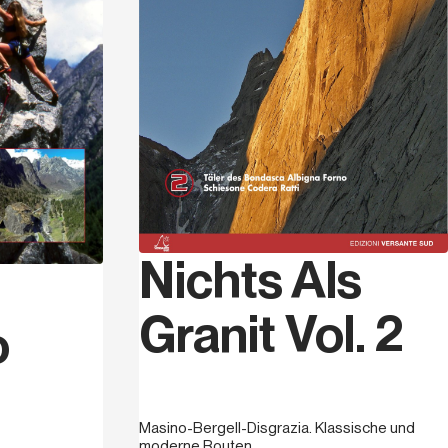
Nichts Als
Granit Vol. 2
o
Masino-Bergell-Disgrazia. Klassische und
moderne Routen