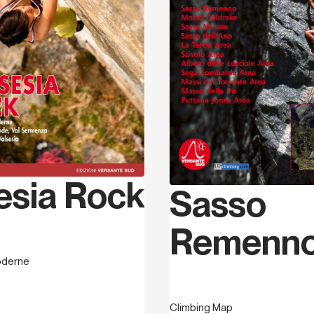
esia Rock
Sasso
Remenn
moderne
Climbing Map