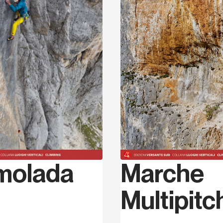
molada
Marche
Multipitc