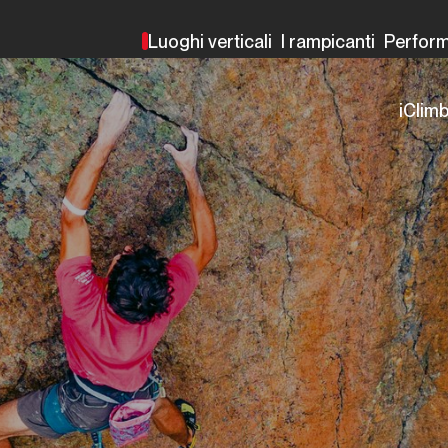
Luoghi verticali
I rampicanti
Perfor
iClim