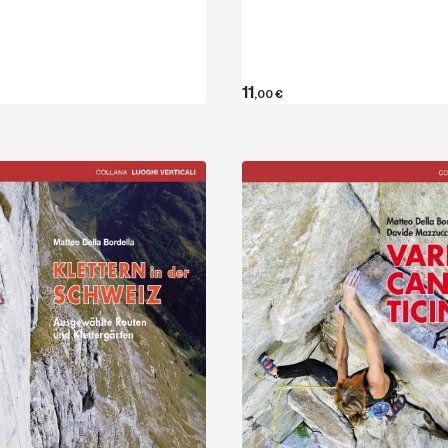
11
,00
€
Entdecken