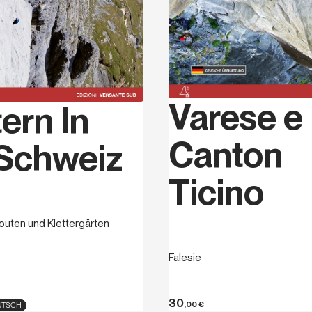
Varese e
tern In
Canton
Schweiz
Ticino
uten und Klettergärten
Falesie
30
,00
€
UTSCH