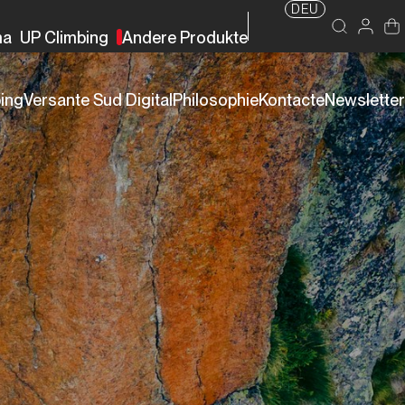
DEU
ma
UP Climbing
Andere Produkte
bing
Versante Sud Digital
Philosophie
Kontacte
Newsletter